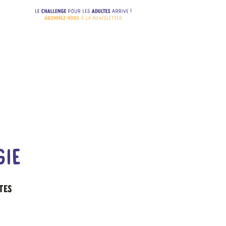
ie
tes