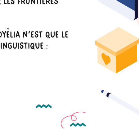
 Les Frontières
yëlia N'est Que Le
inguistique :